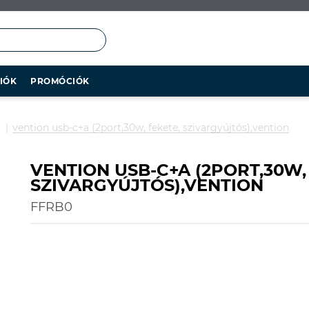
IÓK
PROMÓCIÓK
vention usb-c+a (2port,30w, fekete, szivargyújtós),vention
VENTION USB-C+A (2PORT,30W,
SZIVARGYÚJTÓS),VENTION
FFRB0