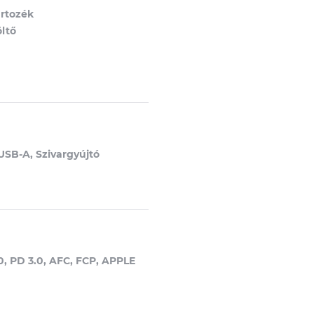
artozék
ltő
USB-A, Szivargyújtó
0, PD 3.0, AFC, FCP, APPLE