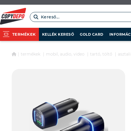
Kereső...
TERMÉKEK
KELLÉK KERESŐ
GOLD CARD
INFORMÁC
termékek
mobil, audio, video
tartó, töltő
asztali