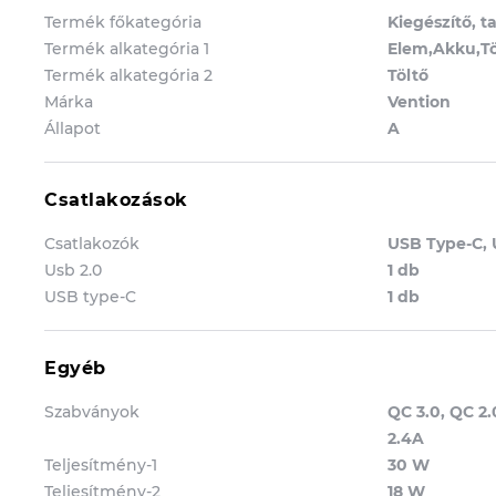
Termék főkategória
Kiegészítő, t
Termék alkategória 1
Elem,Akku,Tö
Termék alkategória 2
Töltő
Márka
Vention
Állapot
A
Csatlakozások
Csatlakozók
USB Type-C, 
Usb 2.0
1 db
USB type-C
1 db
Egyéb
Szabványok
QC 3.0, QC 2.
2.4A
Teljesítmény-1
30 W
Teljesítmény-2
18 W