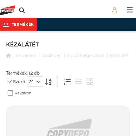
TERMÉKEK
KÉZALÁTÉT
termékek
irodaszer
irodai kiegészítők
kézalátét
Termékek:
12
db
24
Szűrő
Raktáron