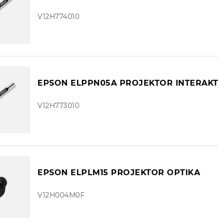
V12H774010
EPSON ELPPN05A PROJEKTOR INTERAKT
V12H773010
EPSON ELPLM15 PROJEKTOR OPTIKA
V12H004M0F