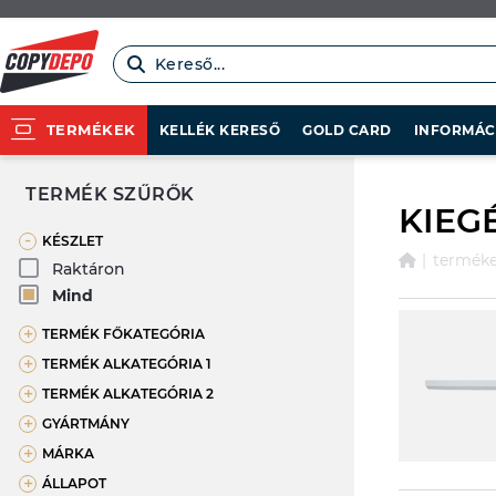
Kereső...
TERMÉKEK
KELLÉK KERESŐ
GOLD CARD
INFORMÁC
TERMÉK SZŰRŐK
KIEG
-
KÉSZLET
termék
Raktáron
Mind
+
TERMÉK FŐKATEGÓRIA
+
TERMÉK ALKATEGÓRIA 1
+
TERMÉK ALKATEGÓRIA 2
+
GYÁRTMÁNY
+
MÁRKA
+
ÁLLAPOT