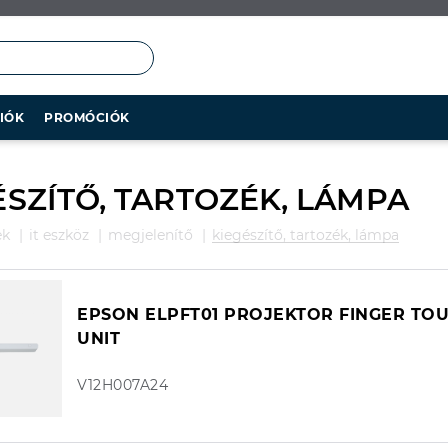
IÓK
PROMÓCIÓK
ÉSZÍTŐ, TARTOZÉK, LÁMPA
ek
it eszköz
megjelenítő
kiegészítő, tartozék, lámpa
EPSON ELPFT01 PROJEKTOR FINGER TO
UNIT
V12H007A24