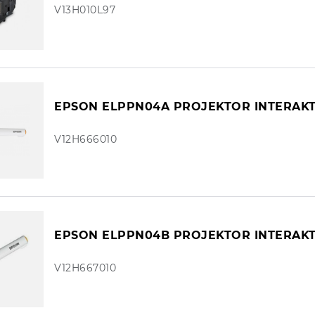
V13H010L97
EPSON ELPPN04A PROJEKTOR INTERAKT
V12H666010
EPSON ELPPN04B PROJEKTOR INTERAKT
V12H667010