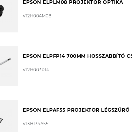
EPSON ELPLM08 PROJEKTOR OPTIKA
V12H004M08
EPSON ELPFP14 700MM HOSSZABBÍTÓ C
V12H003P14
EPSON ELPAF55 PROJEKTOR LÉGSZŰRŐ
V13H134A55