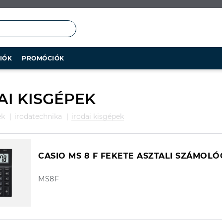
IÓK
PROMÓCIÓK
AI KISGÉPEK
ek
irodatechnika
irodai kisgépek
CASIO MS 8 F FEKETE ASZTALI SZÁMOL
MS8F