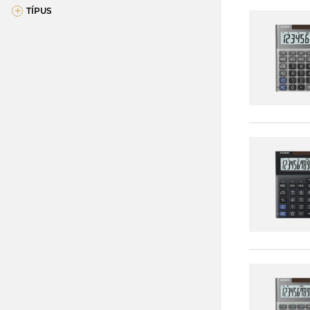
+
TÍPUS