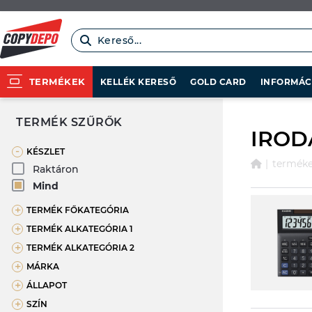
Kereső...
TERMÉKEK
KELLÉK KERESŐ
GOLD CARD
INFORMÁC
TERMÉK SZŰRŐK
IROD
-
KÉSZLET
termék
Raktáron
Mind
+
TERMÉK FŐKATEGÓRIA
+
TERMÉK ALKATEGÓRIA 1
+
TERMÉK ALKATEGÓRIA 2
+
MÁRKA
+
ÁLLAPOT
+
SZÍN