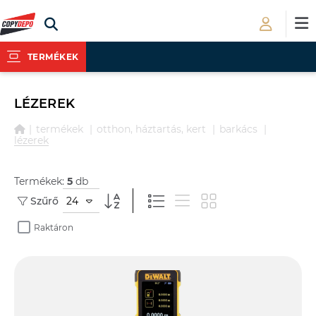
TERMÉKEK
LÉZEREK
termékek
otthon, háztartás, kert
barkács
lézerek
Termékek:
5
db
24
Szűrő
Raktáron