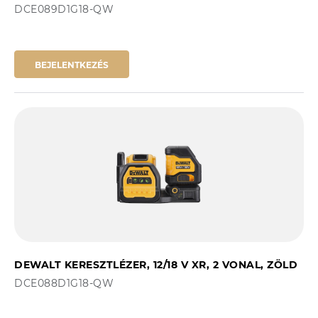
DCE089D1G18-QW
BEJELENTKEZÉS
DEWALT KERESZTLÉZER, 12/18 V XR, 2 VONAL, ZÖLD
DCE088D1G18-QW