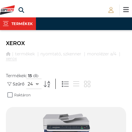
TERMÉKEK
XEROX
termékek
nyomtató, szkenner
monolézer a/4
xerox
Termékek:
15
db
24
Szűrő
Raktáron