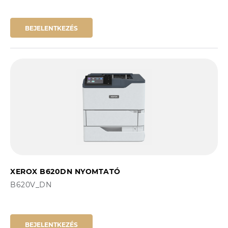
BEJELENTKEZÉS
XEROX B620DN NYOMTATÓ
B620V_DN
BEJELENTKEZÉS