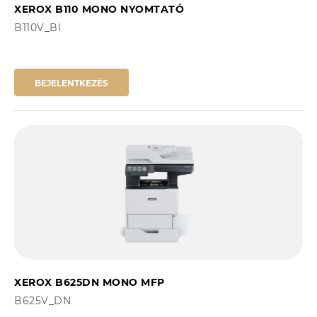
XEROX B110 MONO NYOMTATÓ
B110V_BI
BEJELENTKEZÉS
XEROX B625DN MONO MFP
B625V_DN