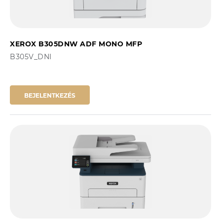
XEROX B305DNW ADF MONO MFP
B305V_DNI
BEJELENTKEZÉS