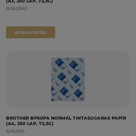
(A3, 250 LAP, 72,5G)
BP60PA3
BEJELENTKEZÉS
BROTHER BP60PA NORMÁL TINTASUGARAS PAPÍR
(A4, 250 LAP, 72,5G)
BP60PA