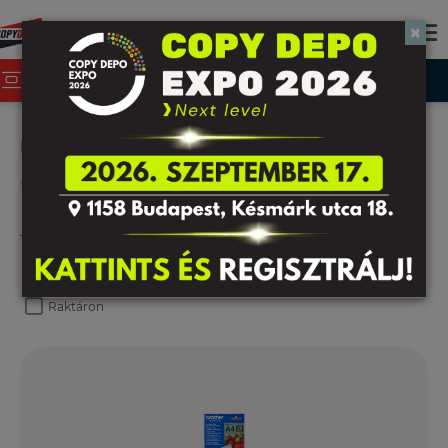
×
TERMÉKEK
FOTÓPAPÍROK
termékek
irodaszer
irodai papíráru
fotópapírok
Termékek:
151
db
24
Szűrő
Raktáron