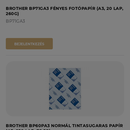
BROTHER BP71GA3 FÉNYES FOTÓPAPÍR (A3, 20 LAP,
260G)
BP71GA3
BEJELENTKEZÉS
BROTHER BP60PA3 NORMÁL TINTASUGARAS PAPÍR