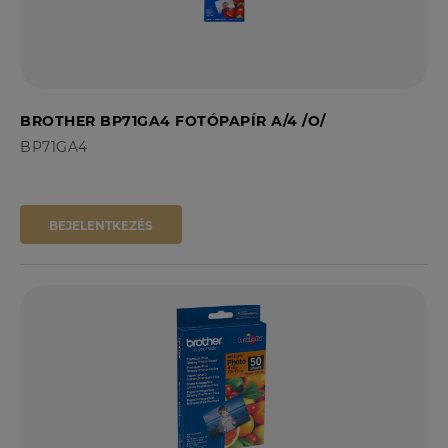
BROTHER BP71GA4 FOTÓPAPÍR A/4 /O/
BP71GA4
BEJELENTKEZÉS