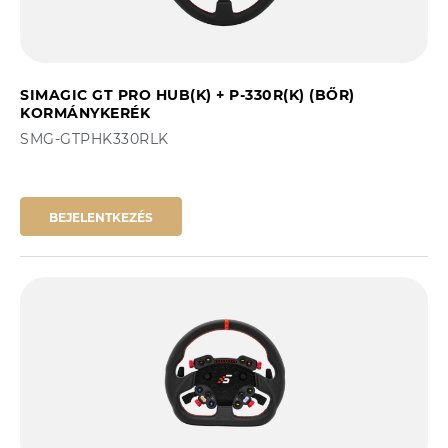
SIMAGIC GT PRO HUB(K) + P-330R(K) (BŐR)
KORMÁNYKERÉK
SMG-GTPHK330RLK
BEJELENTKEZÉS