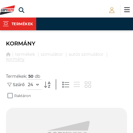
TERMÉKEK
KORMÁNY
termékek
szimulátor
autós szimulátor
kormány
Termékek:
50
db
24
Szűrő
Raktáron