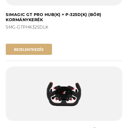
SIMAGIC GT PRO HUB(K) + P-325D(K) (BŐR)
KORMÁNYKERÉK
SMG-GTPHK325DLK
BEJELENTKEZÉS