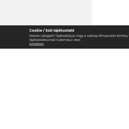
Cookie / Süti tájékoztató
Kedves Látogató! Tájékoztatjuk, hogy a weblap felhasználói élmén
tájékoztatásunkat tudomásul veszi.
bővebben
RÓLUNK
KAPCSOLAT
BEMUTATKOZÁS
CÉGADAT