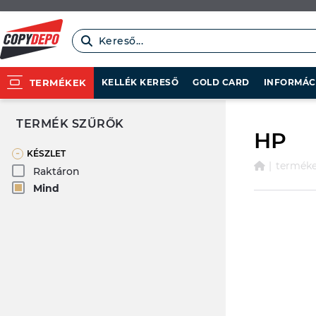
Kereső...
KELLÉK KERESŐ
GOLD CARD
INFORMÁC
TERMÉKEK
TERMÉK SZŰRŐK
HP
-
KÉSZLET
termék
Raktáron
Mind