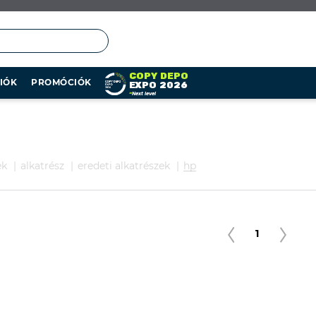
COPY DEPO
IÓK
PROMÓCIÓK
EXPO 2026
»
Next level
ek
alkatrész
eredeti alkatrészek
hp
1