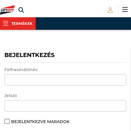
TERMÉKEK
BEJELENTKEZÉS
Felhasználónév
Jelszó
BEJELENTKEZVE MARADOK