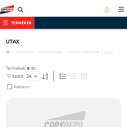
TERMÉKEK
UTAX
termékek
kellékanyag
eredeti kellékek
utax
Termékek:
8
db
24
Szűrő
Raktáron