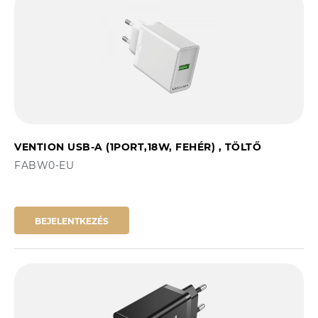
VENTION USB-A (1PORT,18W, FEHÉR) , TÖLTŐ
FABW0-EU
BEJELENTKEZÉS