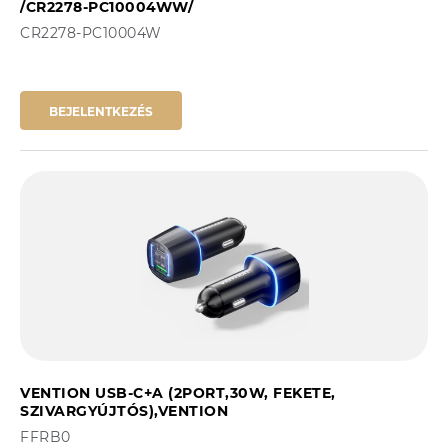
/CR2278-PC10004WW/
CR2278-PC10004W
BEJELENTKEZÉS
VENTION USB-C+A (2PORT,30W, FEKETE,
SZIVARGYÚJTÓS),VENTION
FFRB0