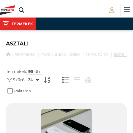
TERMÉKEK
ASZTALI
termékek
mobil, audio, video
tartó, töltő
asztali
Termékek:
95
db
24
Szűrő
Raktáron