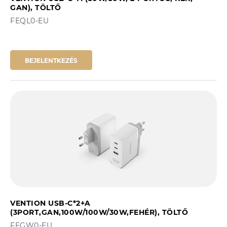
GAN), TÖLTŐ
FEQL0-EU
BEJELENTKEZÉS
VENTION USB-C*2+A
(3PORT,GAN,100W/100W/30W,FEHÉR), TÖLTŐ
FEGW0-EU