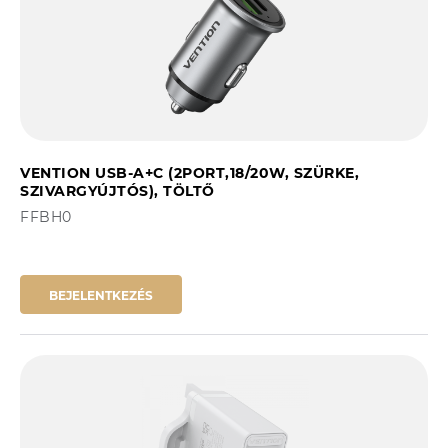
VENTION USB-A+C (2PORT,18/20W, SZÜRKE,
SZIVARGYÚJTÓS), TÖLTŐ
FFBH0
BEJELENTKEZÉS