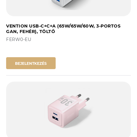
VENTION USB-C+C+A (65W/65W/60W, 3-PORTOS
GAN, FEHÉR), TÖLTŐ
FERW0-EU
BEJELENTKEZÉS