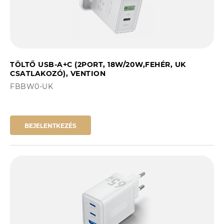
TÖLTŐ USB-A+C (2PORT, 18W/20W,FEHÉR, UK
CSATLAKOZÓ), VENTION
FBBW0-UK
BEJELENTKEZÉS