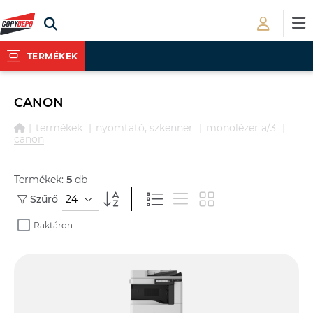
TERMÉKEK
CANON
termékek
nyomtató, szkenner
monolézer a/3
canon
Termékek:
5
db
24
Szűrő
Raktáron