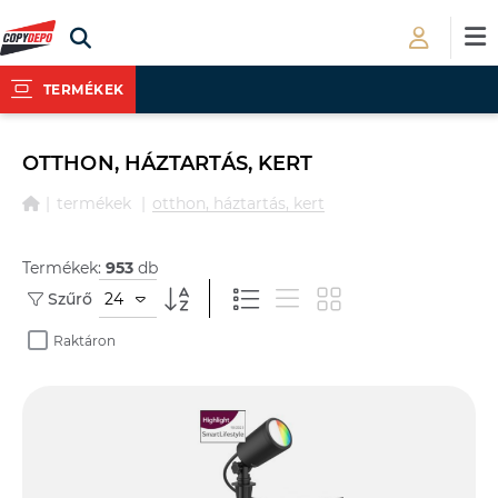
TERMÉKEK
OTTHON, HÁZTARTÁS, KERT
termékek
otthon, háztartás, kert
Termékek:
953
db
24
Szűrő
Raktáron