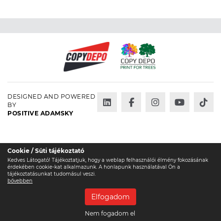
DESIGNED AND POWERED
BY
POSITIVE ADAMSKY
Cookie / Süti tájékoztató
Kedves Látogató! Tájékoztatjuk, hogy a weblap felhasználói élmény fokozásának
érdekében cookie-kat alkalmazunk. A honlapunk használatával Ön a
tájékoztatásunkat tudomásul veszi.
bővebben
Elfogadom
Nem fogadom el