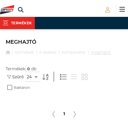
TERMÉKEK
MEGHAJTÓ
termékek
it eszköz
komponens
meghajtó
Termékek:
0
db
24
Szűrő
Raktáron
1