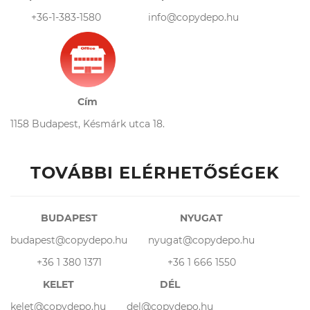
+36-1-383-1580
info@copydepo.hu
Cím
1158 Budapest, Késmárk utca 18.
TOVÁBBI ELÉRHETŐSÉGEK
BUDAPEST
NYUGAT
budapest@copydepo.hu
nyugat@copydepo.hu
+36 1 380 1371
+36 1 666 1550
KELET
DÉL
kelet@copydepo.hu
del@copydepo.hu