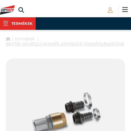
TERMÉKEK
termékek
karcher szivattyú tartozék, szívószűrő visszafolyásgátlóval