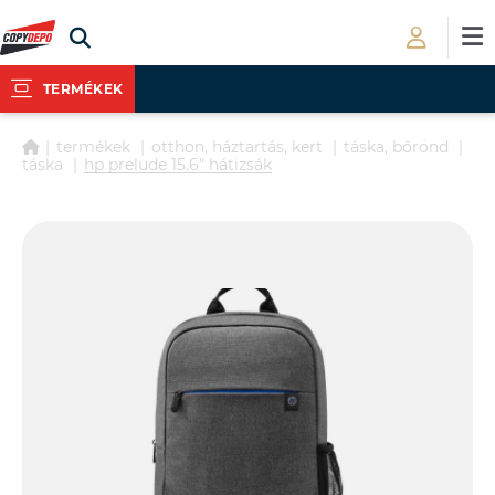
TERMÉKEK
termékek
otthon, háztartás, kert
táska, bőrönd
táska
hp prelude 15.6" hátizsák