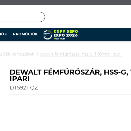
COPY DEPO
IÓK
PROMÓCIÓK
EXPO 2026
»
Next level
zítők, tartozékok
dewalt fémfúrószár, hss-g, 1-10mm, ipari
DEWALT FÉMFÚRÓSZÁR, HSS-G, 
IPARI
DT5921-QZ