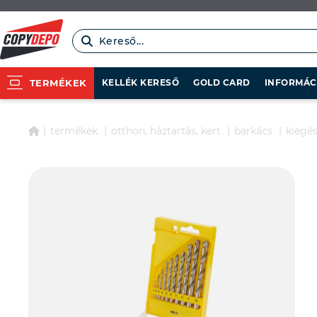
Kereső...
KELLÉK KERESŐ
GOLD CARD
INFORMÁC
TERMÉKEK
termékek
otthon, háztartás, kert
barkács
kiegés