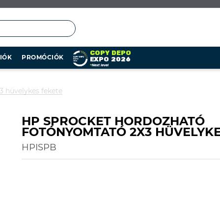
COPY DEPO
IÓK
PROMÓCIÓK
EXPO 2026
»
Next level
3 hüvelykes fekete
HP SPROCKET HORDOZHATÓ
FOTÓNYOMTATÓ 2X3 HÜVELYKE
HPISPB