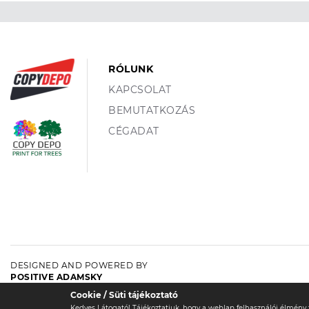
RÓLUNK
KAPCSOLAT
BEMUTATKOZÁS
CÉGADAT
DESIGNED AND POWERED BY
POSITIVE ADAMSKY
Cookie / Süti tájékoztató
Kedves Látogató! Tájékoztatjuk, hogy a weblap felhasználói élmén