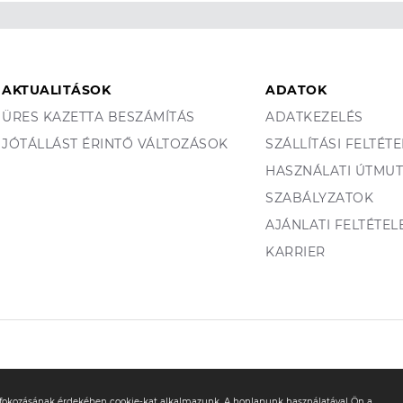
AKTUALITÁSOK
ADATOK
ÜRES KAZETTA BESZÁMÍTÁS
ADATKEZELÉS
JÓTÁLLÁST ÉRINTŐ VÁLTOZÁSOK
SZÁLLÍTÁSI FELTÉT
HASZNÁLATI ÚTMU
SZABÁLYZATOK
AJÁNLATI FELTÉTEL
KARRIER
y fokozásának érdekében cookie-kat alkalmazunk. A honlapunk használatával Ön a