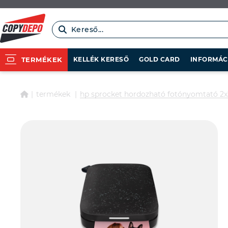
Kereső...
KELLÉK KERESŐ
GOLD CARD
INFORMÁC
TERMÉKEK
termékek
hp sprocket hordozható fotónyomtató 2x