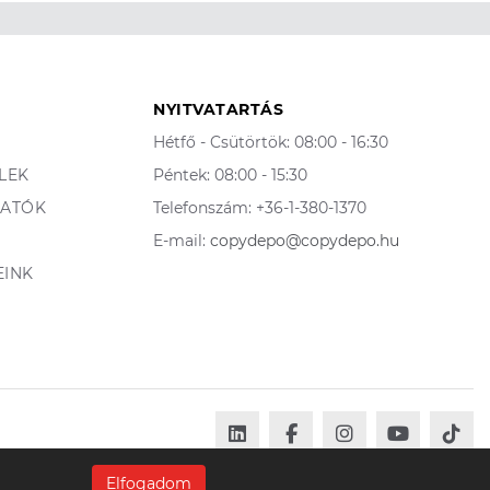
NYITVATARTÁS
Hétfő - Csütörtök: 08:00 - 16:30
ELEK
Péntek: 08:00 - 15:30
TATÓK
Telefonszám: +36-1-380-1370
E-mail:
copydepo@copydepo.hu
EINK
Elfogadom