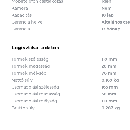
Mobiltelefon csatlakozás
Igen
Kamera
Nem
Kapacitás
10 lap
Garancia helye
Általános cse
Garancia
12 hónap
Logisztikai adatok
Termék szélesség
110 mm
Termék magasság
20 mm
Termék mélység
76 mm
Nettó súly
0.169 kg
Csomagolási szélesség
165 mm
Csomagolási magasság
38 mm
Csomagolási mélység
110 mm
Bruttó súly
0.287 kg