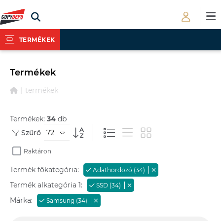
TERMÉKEK
Termékek
termékek
Termékek:
34
db
72
Szűrő
Raktáron
Termék főkategória:
Adathordozó (34)
Termék alkategória 1:
SSD (34)
Márka:
Samsung (34)